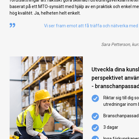
baserat på ett MTO-synsätt med hjälp av en praktisk och enkel met
hög kvalitét. Ja, helheten helt enkelt.
Vi ser fram emot att få träffa och nätverka med
Sara Petterson, ku
Utveckla dina kun
perspektivet använ
- branschanpassa
Riktar sig till dig
utredningar inom
Branschanpassad 
3 dagar
Inga förkunskaper