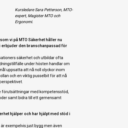
Kursledare Sara Petterson, MTO-
expert, Magister MTO och
Ergonomi.
 som vi på MTO Säkerhet håller nu
vi erbjuder den branschanpassad för
sationers säkerhet och utbildar ofta
ldningstillfälle under hösten handlar om
 mål uppsatta att nå noll olyckor inom
llan och en viktig pusselbit för att nå
perspektivet.
ttre förutsättningar med kompetensstöd,
der samt bidra till ett gemensamt
het hjälper och har hjälpt med stöd i
t är exempelvis just bygg men även