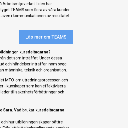
å Arbetsmiljöverket. I den här
ktyget TEAMS som flera av våra kunder
h även i kommunikationen av resultatet
Läs mer om TEAMS
tbildningen kursdeltagarna?
 från det som inträffat. Under dessa
lbud och händelser inträffar inom bygg
n människa, teknik och organisation.
elet MTO, om utredningsprocessen och
er - kunskaper som kan effektivisera
leder till säkerhetsförbättringar och
are Sara. Vad brukar kursdeltagarna
p och hur utbildningen skapar bättre
n. Från att hitta bakomliggande orsaker