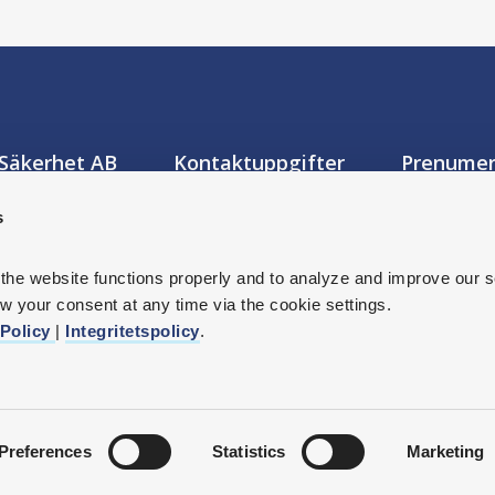
Prenumer
Säkerhet AB
Kontaktuppgifter
adress
+46 8-53 52 59 50
s
ruksgatan 19
info@mto.se
 Stockholm
Jag samtyck
 the website functions properly and to analyze and improve our s
Integritetspo
ress
 your consent at any time via the cookie settings.
107
Stockholm
Policy 
| 
Integritetspolicy
.
 556784-6307
Preferences
Statistics
Marketing