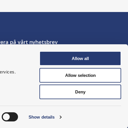
era på vårt nyhetsbrev
Allow all
er till
MTO Säkerhets
ervices.
licy.
*
Allow selection
Deny
Show details