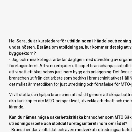
Hej Sara, du är kursledare för utbildningen i händelseutredning
under hösten. Berätta om utbildningen, hur kommer det sig att 
byggsektorn?
- Jag och mina kollegor arbetar dagligen med utveckling av organi
företagsinternt. Att vi nu erbjuder ett öppet branschanpassat utbi
att vi sett ett ökat behov just inom bygg och anläggning. Det finns
branschen utifrån det arbete som bedrivs i branschinitiativet Håll No
det målet är metodiken för just utredning och förståelse för MTO-
Vi vill stötta och hjälpa branschen att nå dit genom att skapa bä
öka kunskapen om MTO-perspektivet, utveckla arbetsätt och meto
lärande.
Kan du nämna några säkerhetskritiska branscher som MTO Säker
utredningsarbete och utbildat företagsinternt inom området?
- Branscher där vi utbildat och även medverkat i utredningsarbete