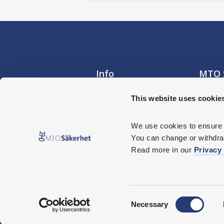
Info
MTO 
Nyhetsarkiv
Besöks
This website uses cookie
Hornsb
Jobba hos oss
117 34
MTO Säkerhet i media
We use cookies
 to ensure
Postad
Integritetspolicy
You can change or withdraw
Box 17
104 62
Read more in our 
Privacy 
Org nr:
C
Necessary
o
n