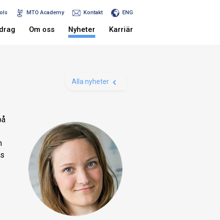
ols
MTO Academy
Kontakt
ENG
drag
Om oss
Nyheter
Karriär
Alla nyheter
på
n
ys