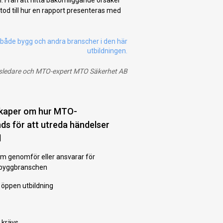
od till hur en rapport presenteras med
 både bygg och andra branscher i den här
utbildningen.
rsledare och MTO-expert MTO Säkerhet AB
skaper om hur MTO-
ds för att utreda händelser
d
 som genomför eller ansvarar för
 byggbranschen
öppen utbildning
 krävs