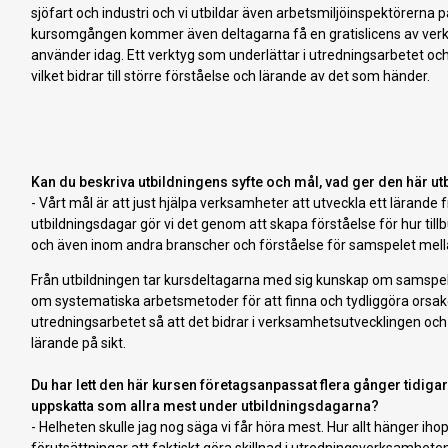
sjöfart och industri och vi utbildar även arbetsmiljöinspektörerna p
kursomgången kommer även deltagarna få en gratislicens av ver
använder idag. Ett verktyg som underlättar i utredningsarbetet oc
vilket bidrar till större förståelse och lärande av det som händer.
Kan du beskriva utbildningens syfte och mål, vad ger den här u
- Vårt mål är att just hjälpa verksamheter att utveckla ett lärande
utbildningsdagar gör vi det genom att skapa förståelse för hur til
och även inom andra branscher och förståelse för samspelet mella
Från utbildningen tar kursdeltagarna med sig kunskap om samsp
om systematiska arbetsmetoder för att finna och tydliggöra orsak
utredningsarbetet så att det bidrar i verksamhetsutvecklingen och 
lärande på sikt.
Du har lett den här kursen företagsanpassat flera gånger tidig
uppskatta som allra mest under utbildningsdagarna?
- Helheten skulle jag nog säga vi får höra mest. Hur allt hänger iho
förutsättningar att faktiskt göra skillnad i utredningsverksamhete