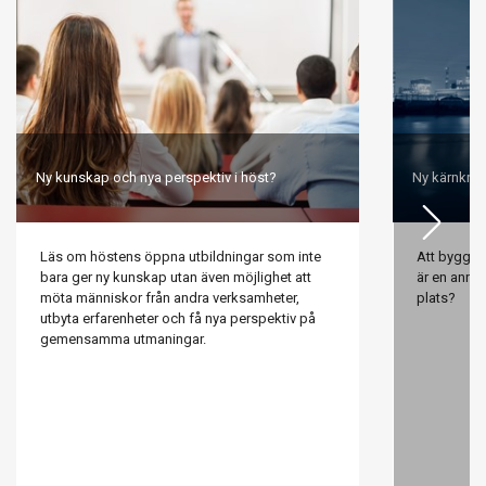
Ny kunskap och nya perspektiv i höst?
Ny kärnkraf
Läs om höstens öppna utbildningar som inte
Att bygga n
bara ger ny kunskap utan även möjlighet att
är en annan
möta människor från andra verksamheter,
plats?
utbyta erfarenheter och få nya perspektiv på
gemensamma utmaningar.