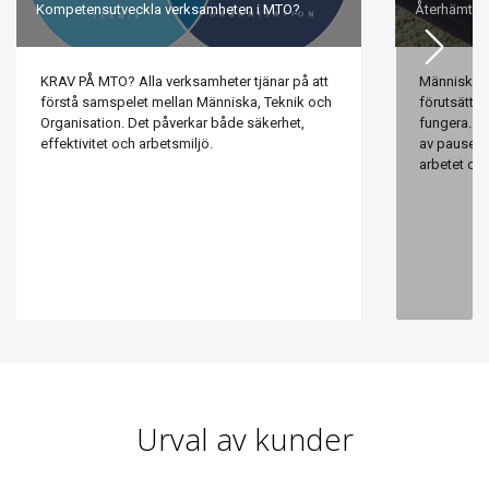
Kompetensutveckla verksamheten i MTO?
Återhämtnin
KRAV PÅ MTO? Alla verksamheter tjänar på att
Människan 
förstå samspelet mellan Människa, Teknik och
förutsättni
Organisation. Det påverkar både säkerhet,
fungera. V
effektivitet och arbetsmiljö.
av pauser,
arbetet oc
som exemp
Urval av kunder