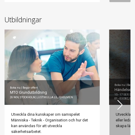
Utbildningar
Boka nu | Begär 
Boka nu | Begär offert
Händelseutr
MTO Grundutbildning
15 - 17 SEP, 
26 NOV, STOCKHOLM, LUSTIKULLA LILJEHOLMEN
01 - 03 DEC, S
Utveckla dina kunskaper om samspelet
Utveckla d
Människa - Teknik - Organisation och hur det
eller leda 
kan användas för att utveckla
skapa läran
säkerhetsarbetet.