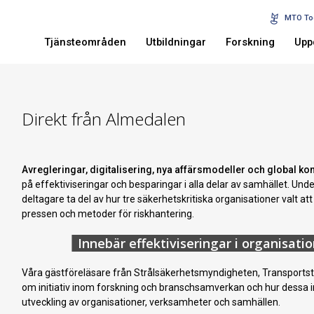
MTO To
Tjänsteområden
Utbildningar
Forskning
Upp
Direkt från Almedalen
Avregleringar, digitalisering, nya affärsmodeller och global k
på effektiviseringar och besparingar i alla delar av samhället. Und
deltagare ta del av hur tre säkerhetskritiska organisationer valt at
pressen och metoder för riskhantering.
Innebär effektiviseringar i organisati
Våra gästföreläsare från Strålsäkerhetsmyndigheten, Transportsty
om initiativ inom forskning och branschsamverkan och hur dessa ins
utveckling av organisationer, verksamheter och samhällen.