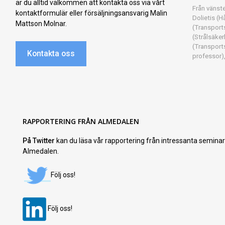
är du alltid välkommen att kontakta oss via vårt
Från vänst
kontaktformulär eller försäljningsansvarig Malin
Dolietis (H
Mattson Molnar.
(Transports
(Strålsäke
(Transports
Kontakta oss
professor)
RAPPORTERING FRÅN ALMEDALEN
På Twitter
kan du läsa vår rapportering från intressanta semina
Almedalen.
Följ oss!
Följ oss!