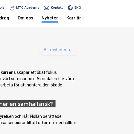
ols
MTO Academy
Kontakt
ENG
drag
Om oss
Nyheter
Karriär
Alla nyheter
onkurrens
skapar ett ökat fokus
er vårt seminarium i Almedalen fick våra
t arbeta för att hantera den ökade
oner en samhällsrisk?
relsen och Håll Nollan berättade
atser bidrar till att utforma mer hållbar