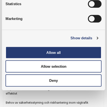
Statistics
MTO Säkerhet växer och öppnar nytt kontor!
Vi hälsar Jacob och Oscar välkomna till oss!
Marketing
En spaning från Almedalen 2019
MTO Säkerhet på Nordic Rail i oktober
Show details
Vårdanalys presenterade rapporten i Almedalen
Allow all
Första steget i samarbete med Intergo
Vi är på plats i Almedalen 2019!
Allow selection
Nationella insatser för stärkt ledarskap i hälso- och sjukvården
Frukostseminarium om säkerheten på arbetsplatsen
Deny
Ge personalen rätt förutsättningar att må bra, arbeta säkert och
effektivt
Behov av säkerhetsstyrning och riskhantering inom vägtrafik