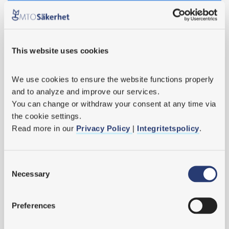
MTO Säkerhets VD Lena summerar 2019
Istället för julkort
This website uses cookies
Tips för återhämtning!
Välkommen Malin!
We use cookies
 to ensure the website functions properly 
and to analyze and improve our services.
MTO-perspektivet som verktyg behövs i alla verksamheter
You can change or withdraw your consent at any time via 
the cookie settings.
Sara föreläser om vikten av MTO-perspektiv i utredningsarbetet
Read more in our 
Privacy Policy 
| 
Integritetspolicy
.
Mingel i Uppsala!
Med fokus på ledarens roll
Consent
Necessary
Intressant och givande kurs i händelseutredning med
Selection
Arbetsmiljöverket
Nya kurser i EU-förordningar - säkerhetsarbete inom järnväg
Preferences
Träffa oss på Nordic Rail nästa vecka!