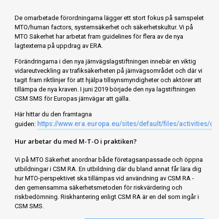
De omarbetade förordningarna lägger ett stort fokus på samspelet
MTO/human factors, systemsäkerhet och säkerhetskultur. Vi på
MTO Säkerhet har arbetat fram guidelines för flera av de nya
lagtexterna på uppdrag av ERA.
Förändringarna i den nya järnvägslagstiftningen innebär en viktig
vidareutveckling av trafiksäkerheten på järnvägsområdet och där vi
tagit fram riktlinjer för att hjälpa tillsynsmyndigheter och aktörer att
tillämpa de nya kraven. I juni 2019 började den nya lagstiftningen
CSM SMS för Europas järnvägar att gälla.
Här hittar du den framtagna
https://www.era.europa.eu/sites/default/files/activities
guiden:
Hur arbetar du med M-T-O i praktiken?
Vi på MTO Säkerhet anordnar både företagsanpassade och öppna
utbildningar i CSM RA. En utbildning där du bland annat får lära dig
hur MTO-perspektivet ska tillämpas vid användning av CSM RA -
den gemensamma säkerhetsmetoden för riskvärdering och
riskbedömning. Riskhantering enligt CSM RA är en del som ingår i
CSM SMS.