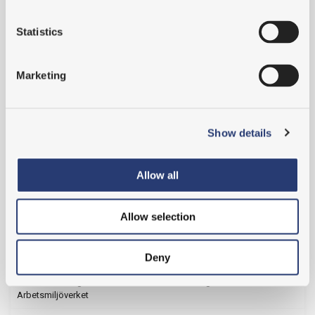
2020
Statistics
2019
MTO Säkerhets VD Lena summerar 2019
Marketing
Istället för julkort
Tips för återhämtning!
Show details
Välkommen Malin!
MTO-perspektivet som verktyg behövs i alla verksamheter
Allow all
Sara föreläser om vikten av MTO-perspektiv i utredningsarbetet
Allow selection
Mingel i Uppsala!
Med fokus på ledarens roll
Deny
Intressant och givande kurs i händelseutredning med
Arbetsmiljöverket