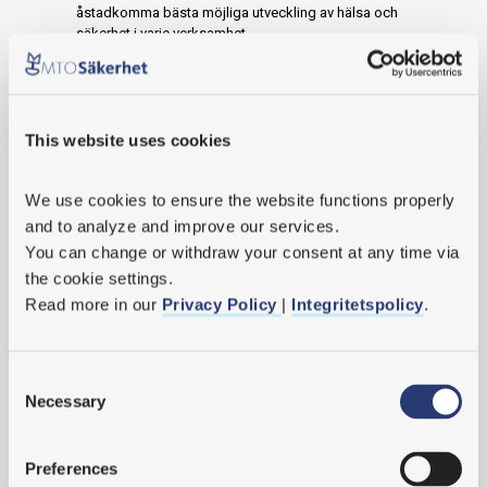
åstadkomma bästa möjliga utveckling av hälsa och
säkerhet i varje verksamhet.
Vår rekommendation är att alltid ha ett uppstartsmöte och i
större projekt inleda med en kartläggande behovsanalys.
Läs mer
This website uses cookies
We use cookies
 to ensure the website functions properly 
and to analyze and improve our services.
You can change or withdraw your consent at any time via 
2026
the cookie settings.
2025
Read more in our 
Privacy Policy 
| 
Integritetspolicy
.
2024
Consent
2023
Necessary
Selection
2022
2021
Preferences