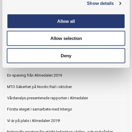
Med fokus på ledarens roll
Show details
Intressant och givande kurs i händelseutredning med
Arbetsmiljöverket
Allow all
Nya kurser i EU-förordningar - säkerhetsarbete inom järnväg
Allow selection
Träffa oss på Nordic Rail nästa vecka!
MTO Säkerhet växer och öppnar nytt kontor!
Deny
Vi hälsar Jacob och Oscar välkomna till oss!
En spaning från Almedalen 2019
MTO Säkerhet på Nordic Rail i oktober
Vårdanalys presenterade rapporten i Almedalen
Första steget i samarbete med Intergo
Vi är på plats i Almedalen 2019!
Nationella insatser för stärkt ledarskap i hälso- och sjukvården