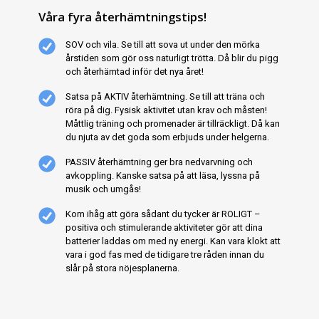
Våra fyra återhämtningstips!
SOV och vila. Se till att sova ut under den mörka
årstiden som gör oss naturligt trötta. Då blir du pigg
och återhämtad inför det nya året!
Satsa på AKTIV återhämtning. Se till att träna och
röra på dig. Fysisk aktivitet utan krav och måsten!
Måttlig träning och promenader är tillräckligt. Då kan
du njuta av det goda som erbjuds under helgerna.
PASSIV återhämtning ger bra nedvarvning och
avkoppling. Kanske satsa på att läsa, lyssna på
musik och umgås!
Kom ihåg att göra sådant du tycker är ROLIGT –
positiva och stimulerande aktiviteter gör att dina
batterier laddas om med ny energi. Kan vara klokt att
vara i god fas med de tidigare tre råden innan du
slår på stora nöjesplanerna.