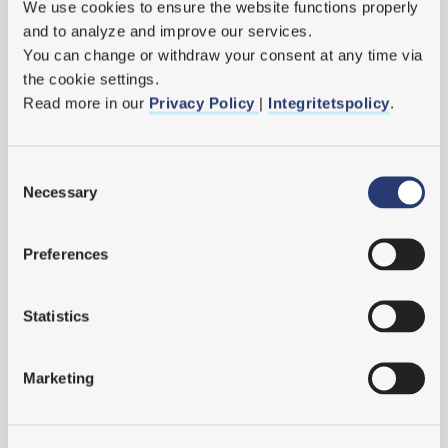
We use cookies
 to ensure the website functions properly 
and to analyze and improve our services.
2022
You can change or withdraw your consent at any time via 
2021
the cookie settings.
Read more in our 
Privacy Policy 
| 
Integritetspolicy
.
2020
2019
Consent
MTO Säkerhets VD Lena summerar 2019
Necessary
Selection
Istället för julkort
Preferences
Tips för återhämtning!
Välkommen Malin!
Statistics
MTO-perspektivet som verktyg behövs i alla verksamheter
Marketing
Sara föreläser om vikten av MTO-perspektiv i utredningsarbetet
Mingel i Uppsala!