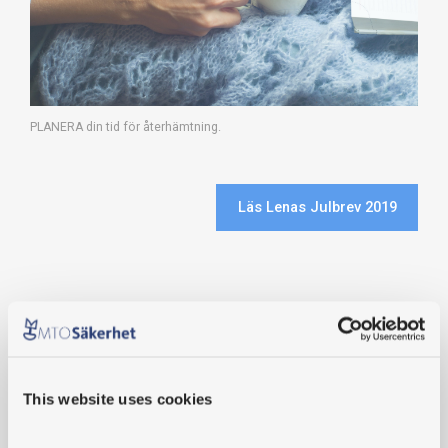
PLANERA din tid för återhämtning.
Läs Lenas Julbrev 2019
2026
2025
This website uses cookies
2024
2023