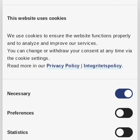
Tips för återhämtning!
This website uses cookies
Välkommen Malin!
MTO-perspektivet som verktyg behövs i alla verksamheter
We use cookies
 to ensure the website functions properly 
and to analyze and improve our services.
Sara föreläser om vikten av MTO-perspektiv i utredningsarbetet
You can change or withdraw your consent at any time via 
Mingel i Uppsala!
the cookie settings.
Read more in our 
Privacy Policy 
| 
Integritetspolicy
.
Med fokus på ledarens roll
Intressant och givande kurs i händelseutredning med
Consent
Arbetsmiljöverket
Necessary
Selection
Nya kurser i EU-förordningar - säkerhetsarbete inom järnväg
Träffa oss på Nordic Rail nästa vecka!
Preferences
MTO Säkerhet växer och öppnar nytt kontor!
Statistics
Vi hälsar Jacob och Oscar välkomna till oss!