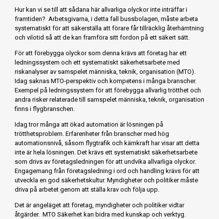
Hur kan vi se till att sådana här allvarliga olyckor inte inträffar i
framtiden? Arbetsgivarna, i detta fall bussbolagen, måste arbeta
systematiskt för att säkerställa att förare får tillräcklig återhämtning
och vilotid så att de kan framföra sitt fordon på ett säkert sätt.
För att förebygga olyckor som denna krävs att företag har ett
ledningssystem och ett systematiskt säkerhetsarbete med
riskanalyser av samspelet människa, teknik, organisation (MTO).
Idag saknas MTO-perspektiv och kompetens i många branscher.
Exempel på ledningssystem för att förebygga allvarlig trötthet och
andra risker relaterade till samspelet människa, teknik, organisation
finns i flygbranschen.
Idag tror många att ökad automation är lösningen på
trötthetsproblem. Erfarenheter från branscher med hög
automationsnivå, såsom flygtrafik och kärnkraft har visar att detta
inte är hela lösningen. Det krävs ett systematiskt säkerhetsarbete
som drivs av företagsledningen för att undvika allvarliga olyckor.
Engagemang från företagsledning i ord och handling krävs för att
utveckla en god säkerhetskultur. Myndigheter och politiker måste
driva på arbetet genom att ställa krav och följa upp.
Det är angeläget att företag, myndigheter och politiker vidtar
åtgärder. MTO Säkerhet kan bidra med kunskap och verktyg.