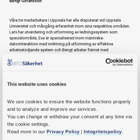
Bengt Göransson
Våra tre medarbetare i Uppsala har alla disputerat vid Uppsala
Universitet och mångårig erfarenhet inom sina respektive områden.
Lars har utvärdering och utformning av ledningssystem som
specialområde, Eva är specialiserad inom människa-
datorinteraktion med inriktning på utformning av effektiva
arbetsstödjande system och Bengt arbetar främst med
användarcentrerad design och användarupplevelser inom både
produkter, digitala tjänster och IT-system.
Exempel på tjänster inom området:
• Användbarhetsanalyser och utvärderingar av tekniska system och
verktyg
This website uses cookies
• MTO-stöd till beställare och leverantörer
• Analyser av att personalen har rätt tekniska, fysiska, kognitiva och
We use cookies
 to ensure the website functions properly 
organisatoriska förutsättningar
• Utbildningsinsatser
and to analyze and improve our services.
You can change or withdraw your consent at any time via 
Användarperspektiv och ergonomi
the cookie settings.
Read more in our 
Privacy Policy 
| 
Integritetspolicy
.
Intresserad av att veta mer? Kontakta oss!