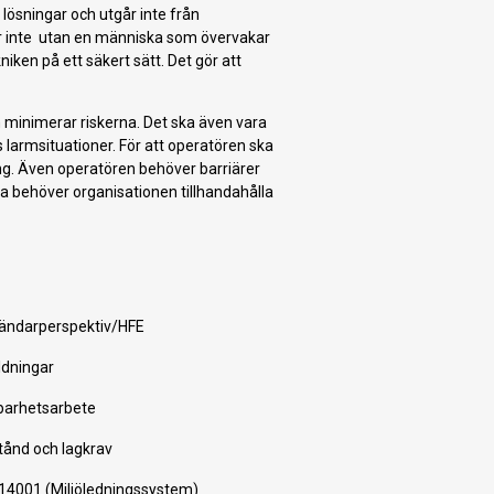
lösningar och utgår inte från
r inte utan en människa som övervakar
iken på ett säkert sätt. Det gör att
 minimerar riskerna. Det ska även vara
 larmsituationer. För att operatören ska
ing. Även operatören behöver barriärer
tta behöver organisationen tillhandahålla
ändarperspektiv/HFE
ldningar
barhetsarbete
stånd och lagkrav
14001 (Miljöledningssystem)