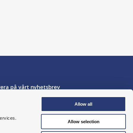
era på vårt nyhetsbrev
Allow all
er till
MTO Säkerhets
ervices.
licy.
*
Allow selection