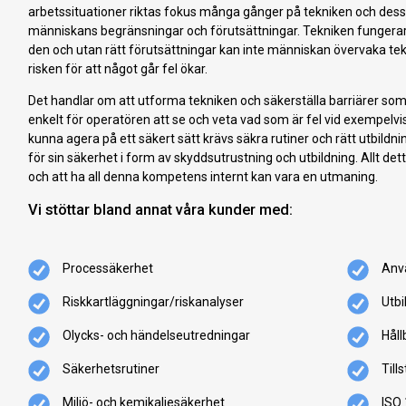
arbetssituationer riktas fokus många gånger på tekniken och dess 
människans begränsningar och förutsättningar. Tekniken fungera
den och utan rätt förutsättningar kan inte människan övervaka tekn
risken för att något går fel ökar.
Det handlar om att utforma tekniken och säkerställa barriärer som
enkelt för operatören att se och veta vad som är fel vid exempelvis
kunna agera på ett säkert sätt krävs säkra rutiner och rätt utbildn
för sin säkerhet i form av skyddsutrustning och utbildning. Allt de
och att ha all denna kompetens internt kan vara en utmaning.
Vi stöttar bland annat våra kunder med:
Processäkerhet
Anv
Riskkartläggningar/riskanalyser
Utbi
Olycks- och händelseutredningar
Håll
Säkerhetsrutiner
Till
Miljö- och kemikaliesäkerhet
ISO 