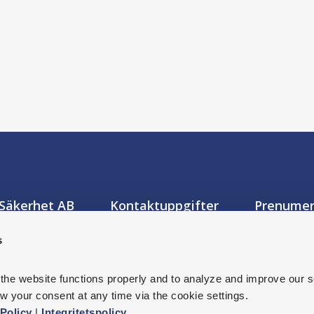
Prenumer
Säkerhet AB
Kontaktuppgifter
adress
+46 8-53 52 59 50
s
ruksgatan 19
info@mto.se
 Stockholm
Jag samtyck
 the website functions properly and to analyze and improve our s
Integritetspo
ress
 your consent at any time via the cookie settings.
107
Stockholm
Policy 
| 
Integritetspolicy
.