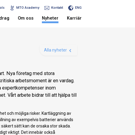
ols
MTO Academy
Kontakt
ENG
drag
Om oss
Nyheter
Karriär
Alla nyheter
fart. Nya företag med stora
kritiska arbetsmoment är en vardag.
åra expertkompetenser inom
Vårt arbete bidrar till att hjälpa till
et och möjliga risker. Kartläggning av
tällning av exempelvis batterier används
 säkert sätt kan de orsaka stor skada.
igt viktigt. Det innebär också