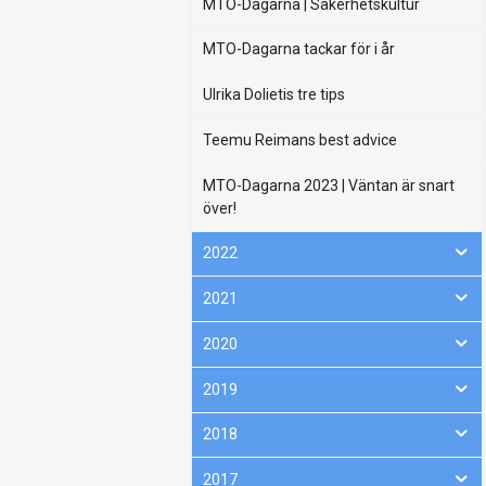
MTO-Dagarna | Säkerhetskultur
MTO-Dagarna tackar för i år
Ulrika Dolietis tre tips
Teemu Reimans best advice
MTO-Dagarna 2023 | Väntan är snart
över!
2022
2021
2020
2019
2018
2017