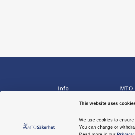
Info
MTO 
Nyhetsarkiv
Besöks
This website uses cookie
Hornsb
Jobba hos oss
117 34
MTO Säkerhet i media
We use cookies
 to ensure
Postad
Integritetspolicy
You can change or withdraw
Box 17
104 62
Read more in our 
Privacy 