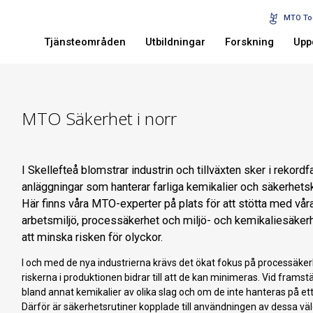
MTO To
Tjänsteområden
Utbildningar
Forskning
Upp
MTO Säkerhet i norr
I Skellefteå blomstrar industrin och tillväxten sker i rekord
anläggningar som hanterar farliga kemikalier och säkerhets
Här finns våra MTO-experter på plats för att stötta med v
arbetsmiljö, processäkerhet och miljö- och kemikaliesäkerhet. 
att minska risken för olyckor.
I och med de nya industrierna krävs det ökat fokus på processäkerh
riskerna i produktionen bidrar till att de kan minimeras. Vid frams
bland annat kemikalier av olika slag och om de inte hanteras på ett
Därför är säkerhetsrutiner kopplade till användningen av dessa väld