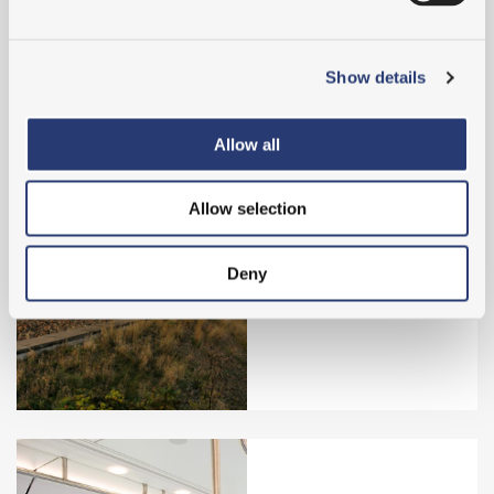
Uppdrag
Show details
Allow all
Allow selection
Utvärdering av
tågförares
informationsmiljö
Deny
på Arlanda Express